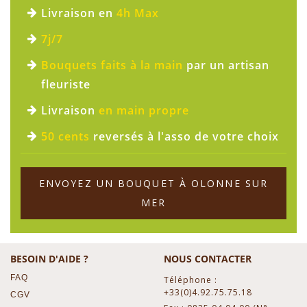
Livraison en
4h Max
7j/7
Bouquets faits à la main
par un artisan
fleuriste
Livraison
en main propre
50 cents
reversés à l'asso de votre choix
ENVOYEZ UN BOUQUET À OLONNE SUR
MER
BESOIN D'AIDE ?
NOUS CONTACTER
FAQ
Téléphone :
+33(0)4.92.75.75.18
CGV