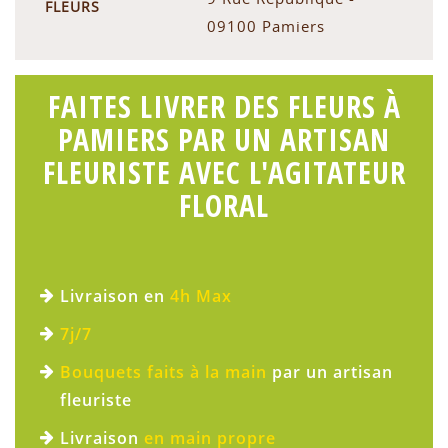
FLEURS
09100 Pamiers
FAITES LIVRER DES FLEURS À
PAMIERS PAR UN ARTISAN
FLEURISTE AVEC L'AGITATEUR
FLORAL
Livraison en
4h Max
7j/7
Bouquets faits à la main
par un artisan
fleuriste
Livraison
en main propre