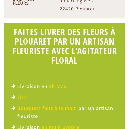
9 Place Eglise -
FLEURS
22420 Plouaret
FAITES LIVRER DES FLEURS À
PLOUARET PAR UN ARTISAN
FLEURISTE AVEC L'AGITATEUR
FLORAL
Livraison en
4h Max
7j/7
Bouquets faits à la main
par un artisan
fleuriste
Livraison
en main propre