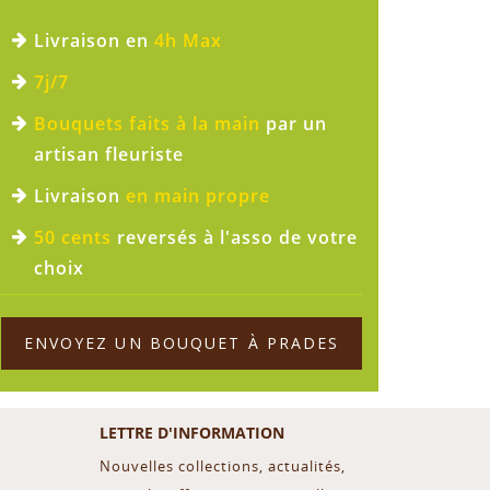
Livraison en
4h Max
7j/7
Bouquets faits à la main
par un
artisan fleuriste
Livraison
en main propre
50 cents
reversés à l'asso de votre
choix
ENVOYEZ UN BOUQUET À PRADES
LETTRE D'INFORMATION
Nouvelles collections, actualités,