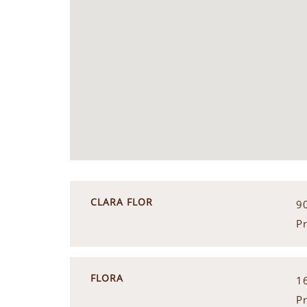
CLARA FLOR
9
P
FLORA
1
P