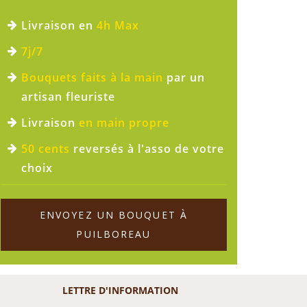
Livraison en
4h Max
7j/7
Bouquets faits à la main
par un
artisan fleuriste
Livraison
en main propre
50 cents
reversés à l'asso de votre
choix
ENVOYEZ UN BOUQUET À
PUILBOREAU
LETTRE D'INFORMATION