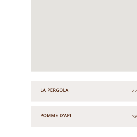
LA PERGOLA
4
POMME D'API
3