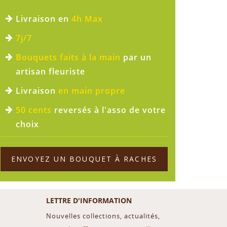
Livraison en
4h Max
7j/7
Bouquets faits à la main
par un
artisan fleuriste
Livraison
en main propre
50 cents
reversés à l'asso de votre
choix
ENVOYEZ UN BOUQUET À RACHES
LETTRE D'INFORMATION
Nouvelles collections, actualités,