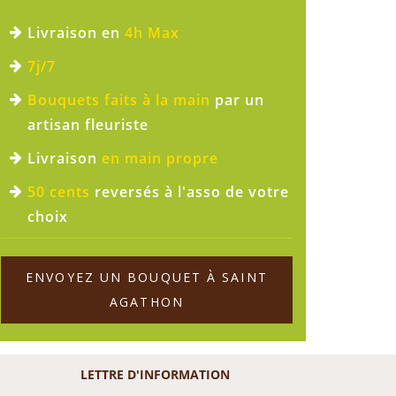
Livraison en
4h Max
7j/7
Bouquets faits à la main
par un
artisan fleuriste
Livraison
en main propre
50 cents
reversés à l'asso de votre
choix
ENVOYEZ UN BOUQUET À SAINT
AGATHON
LETTRE D'INFORMATION