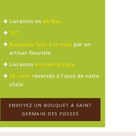
Livraison en
4h Max
7j/7
Bouquets faits à la main
par un
artisan fleuriste
Livraison
en main propre
50 cents
reversés à l'asso de votre
choix
ENVOYEZ UN BOUQUET À SAINT
GERMAIN DES FOSSES