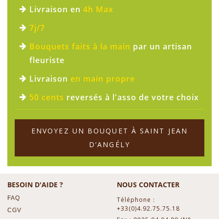
Livraison en
4h Max
7j/7
Bouquets faits à la main
par un artisan
fleuriste
Livraison
en main propre
50 cents
reversés à l'asso de votre choix
ENVOYEZ UN BOUQUET À SAINT JEAN
D’ANGÉLY
BESOIN D'AIDE ?
NOUS CONTACTER
FAQ
Téléphone :
+33(0)4.92.75.75.18
CGV