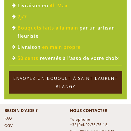
Livraison en
4h Max
7j/7
Bouquets faits à la main
par un artisan
fleuriste
Livraison
en main propre
50 cents
reversés à l'asso de votre choix
ENVOYEZ UN BOUQUET À SAINT LAURENT
BLANGY
BESOIN D'AIDE ?
NOUS CONTACTER
FAQ
Téléphone :
+33(0)4.92.75.75.18
CGV