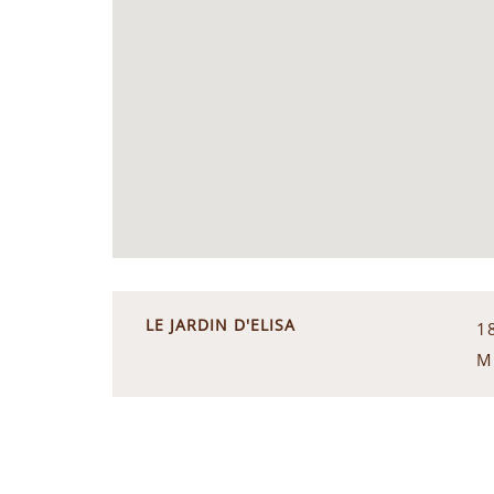
LE JARDIN D'ELISA
1
M