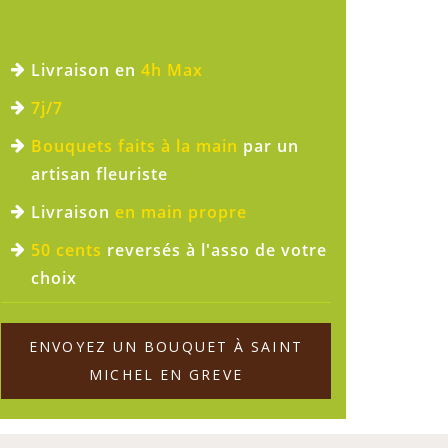
Livraison en
4h Max
7j/7
Bouquets faits à la main
par un
artisan fleuriste
Livraison
en main propre
50 cents
reversés à l'asso de votre
choix
ENVOYEZ UN BOUQUET À SAINT
MICHEL EN GREVE