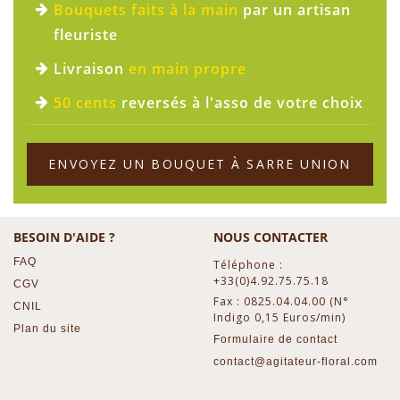
Bouquets faits à la main
par un artisan
fleuriste
Livraison
en main propre
50 cents
reversés à l'asso de votre choix
ENVOYEZ UN BOUQUET À SARRE UNION
BESOIN D'AIDE ?
NOUS CONTACTER
FAQ
Téléphone :
+33(0)4.92.75.75.18
CGV
Fax : 0825.04.04.00 (N°
CNIL
Indigo 0,15 Euros/min)
Plan du site
Formulaire de contact
contact@agitateur-floral.com