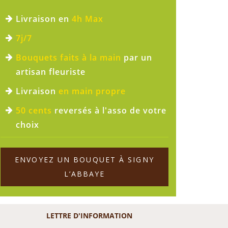
Livraison en
4h Max
7j/7
Bouquets faits à la main
par un
artisan fleuriste
Livraison
en main propre
50 cents
reversés à l'asso de votre
choix
ENVOYEZ UN BOUQUET À SIGNY
L’ABBAYE
LETTRE D'INFORMATION