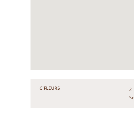
C'FLEURS
2
S