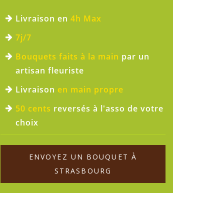
Livraison en
4h Max
7j/7
Bouquets faits à la main
par un
artisan fleuriste
Livraison
en main propre
50 cents
reversés à l'asso de votre
choix
ENVOYEZ UN BOUQUET À
STRASBOURG