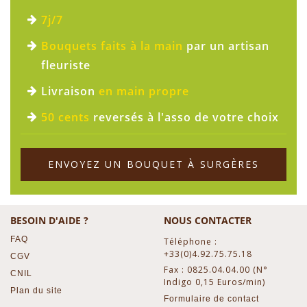
7j/7
Bouquets faits à la main
par un artisan
fleuriste
Livraison
en main propre
50 cents
reversés à l'asso de votre choix
ENVOYEZ UN BOUQUET À SURGÈRES
BESOIN D'AIDE ?
NOUS CONTACTER
FAQ
Téléphone :
+33(0)4.92.75.75.18
CGV
Fax : 0825.04.04.00 (N°
CNIL
Indigo 0,15 Euros/min)
Plan du site
Formulaire de contact