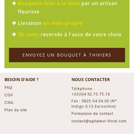
Bouquets faits à la main
par un artisan
fleuriste
Livraison
en main propre
50 cents
reversés à l'asso de votre choix
ENVOYEZ UN BOUQUET À THIVIERS
BESOIN D'AIDE ?
NOUS CONTACTER
FAQ
Téléphone :
+33(0)4.92.75.75.18
CGV
Fax : 0825.04.04.00 (N°
CNIL
Indigo 0,15 Euros/min)
Plan du site
Formulaire de contact
contact@agitateur-floral.com