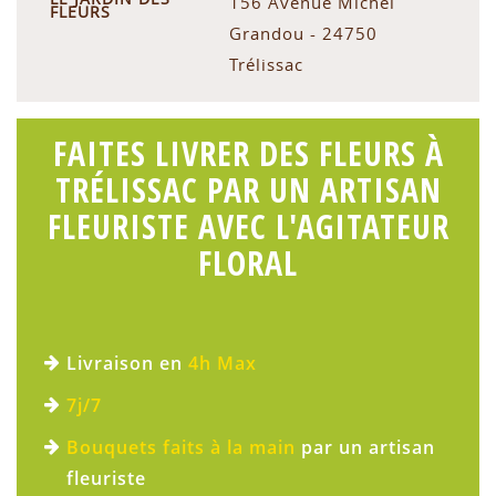
156 Avenue Michel
FLEURS
Grandou - 24750
Trélissac
FAITES LIVRER DES FLEURS À
TRÉLISSAC PAR UN ARTISAN
FLEURISTE AVEC L'AGITATEUR
FLORAL
Livraison en
4h Max
7j/7
Bouquets faits à la main
par un artisan
fleuriste