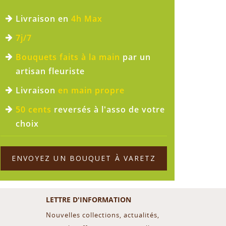
Livraison en
4h Max
7j/7
Bouquets faits à la main
par un
artisan fleuriste
Livraison
en main propre
50 cents
reversés à l'asso de votre
choix
ENVOYEZ UN BOUQUET À VARETZ
LETTRE D'INFORMATION
Nouvelles collections, actualités,