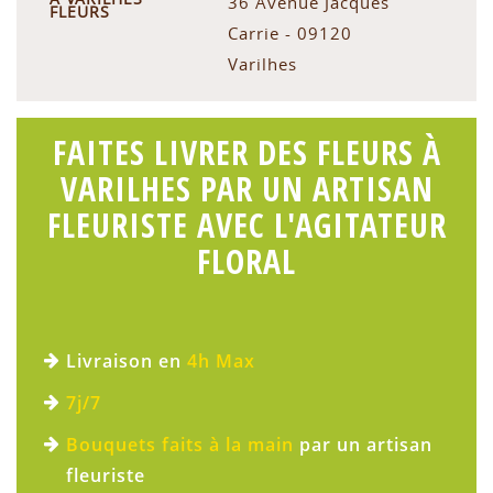
36 Avenue Jacques
FLEURS
Carrie - 09120
Varilhes
FAITES LIVRER DES FLEURS À
VARILHES PAR UN ARTISAN
FLEURISTE AVEC L'AGITATEUR
FLORAL
Livraison en
4h Max
7j/7
Bouquets faits à la main
par un artisan
fleuriste