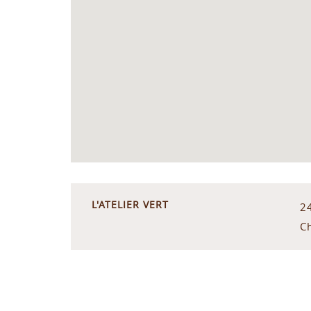
L'ATELIER VERT
24
C