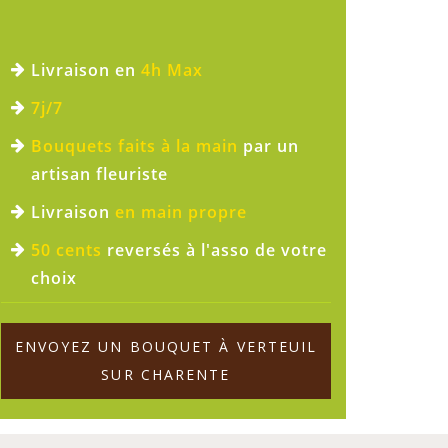
Livraison en
4h Max
7j/7
Bouquets faits à la main
par un
artisan fleuriste
Livraison
en main propre
50 cents
reversés à l'asso de votre
choix
ENVOYEZ UN BOUQUET À VERTEUIL
SUR CHARENTE