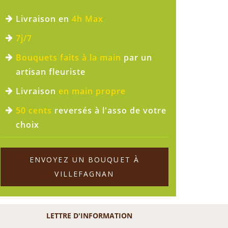
Livraison en
4h Max
7j/7
Bouquets faits à la main
par un
artisan fleuriste
Livraison
en main propre
50 cents
reversés à l'asso de votre
choix
ENVOYEZ UN BOUQUET À
VILLEFAGNAN
LETTRE D'INFORMATION